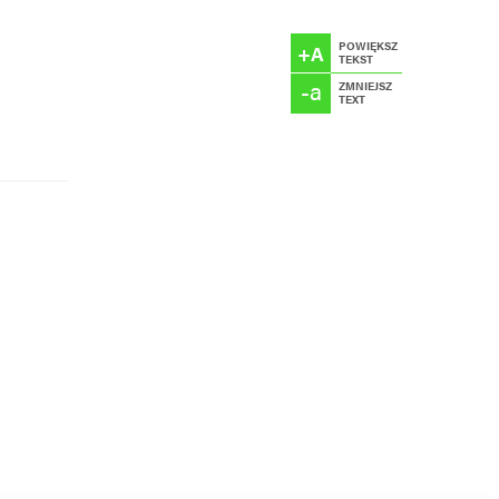
POWIĘKSZ
+A
TEKST
-a
ZMNIEJSZ
TEXT