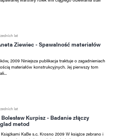
zednich lat
neta Ziewiec - Spawalność materiałów
w, 2009 Niniejsza publikacja traktuje o zagadnieniach
ością materiałów konstrukcyjnych. Jej pierwszy tom
i...
zednich lat
 Bolesław Kurpisz - Badanie złączy
eglad metod
Książkami KaBe s.c. Krosno 2009 W książce zebrano i