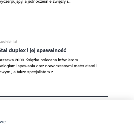
erpujący, a jednocześnie zwięzły i...
zednich lat
tal duplex i jej spawalność
zawa 2009 Książka polecana inżynierom
ologiami spawania oraz nowoczesnymi materiałami i
wymi, a także specjalistom z...
atnia
owe