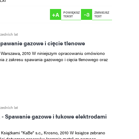
LAT
-a
POWIĘKSZ
ZMNIEJSZ
+A
TEKST
TEXT
zednich lat
 Spawanie gazowe i cięcie tlenowe
, Warszawa, 2010 W niniejszym opracowaniu omówiono
ia z zakresu spawania gazowego i cięcia tlenowego oraz
zednich lat
 - Spawanie gazowe i łukowe elektrodami
Książkami "KaBe" s.c., Krosno, 2010 W książce zebrano
i dotyczące procesów łączenia metali za pomocą