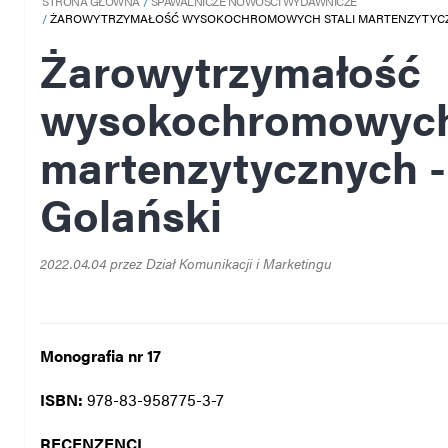
STRONA GŁÓWNA
SPAWALNICZE NOWOŚCI WYDAWNICZE
ŻAROWYTRZYMAŁOŚĆ WYSOKOCHROMOWYCH STALI MARTENZYTYCZ
Żarowytrzymałość
wysokochromowych 
martenzytycznych -
Golański
2022.04.04 przez Dział Komunikacji i Marketingu
Monografia nr 17
ISBN:
978-83-958775-3-7
RECENZENCI