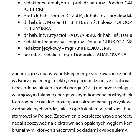
redaktorzy tematyczni - prof. dr hab. inż. Bogdan G
KUBECKI
prof. dr hab. Roman KUZIAK, dr hab. inż. Jarosław 
dr hab. inż. Marian NIESLER, dr inż. Łukasz POLOCZ
PURZYŃSKA,
dr hab. inż. Krzysztof RADWAŃSKI, dr hab. inż. Da
redaktor techniczny - mgr inż. Danuta GRUSZCZI'
redaktor językowy - mgr Anna ŁUKOWIAK
sekretarz redakcji - mgr Dominika JARANOWSKA
Zachodzące zmiany w polskiej energetyce związane z od
wytwarzania energii elektrycznej pochodzącej ze spalania
rzecz odnawialnych źródeł energii (OZE) nie przekreślają 
w krajowym bilansie energetycznym konwencjonalnych ele
to zarówno z niestabilnością oraz okresowością pozyskiwa
z odnawialnych źródeł, jak i z opóźnieniem w realizacji bu
atomowej w Polsce. Zapewnienie bezpieczeństwa energet
nadal spoczywać na elektrowniach opalanych węglem kam
brunatnym, których znacznymi pokładami dysponujemy.