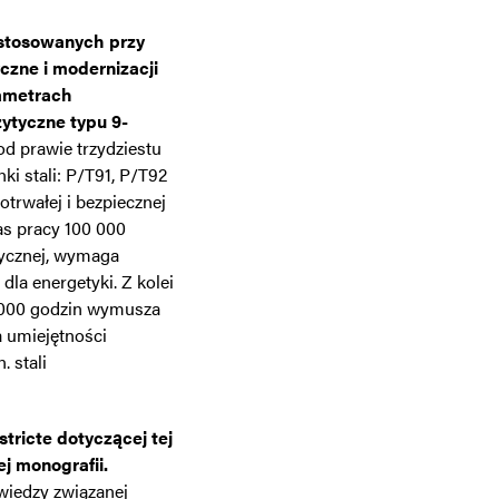
stosowanych przy
zne i modernizacji
ametrach
ytyczne typu 9-
od prawie trzydziestu
ki stali: P/T91, P/T92
trwałej i bezpiecznej
as pracy 100 000
rycznej, wymaga
la energetyki. Z kolei
0 000 godzin wymusza
a umiejętności
. stali
 stricte dotyczącej tej
j monografii.
 wiedzy związanej