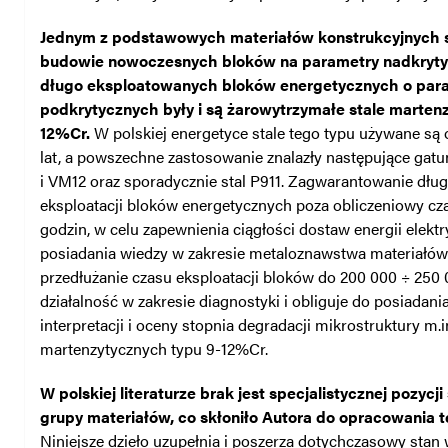
Jednym z podstawowych materiałów konstrukcyjnych 
budowie nowoczesnych bloków na parametry nadkrytyc
długo eksploatowanych bloków energetycznych o par
podkrytycznych były i są żarowytrzymałe stale martenz
12%Cr.
W polskiej energetyce stale tego typu używane są 
lat, a powszechne zastosowanie znalazły następujące gatun
i VM12 oraz sporadycznie stal P911. Zagwarantowanie długo
eksploatacji bloków energetycznych poza obliczeniowy cz
godzin, w celu zapewnienia ciągłości dostaw energii elekt
posiadania wiedzy w zakresie metaloznawstwa materiałów d
przedłużanie czasu eksploatacji bloków do 200 000 ÷ 25
działalność w zakresie diagnostyki i obliguje do posiadani
interpretacji i oceny stopnia degradacji mikrostruktury m.in
martenzytycznych typu 9-12%Cr.
W polskiej literaturze brak jest specjalistycznej pozycji
grupy materiałów, co skłoniło Autora do opracowania te
Niniejsze dzieło uzupełnia i poszerza dotychczasowy stan