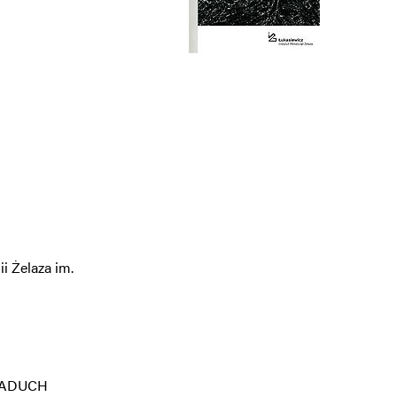
i Żelaza im.
f PADUCH