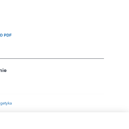
O PDF
nie
rgetyka