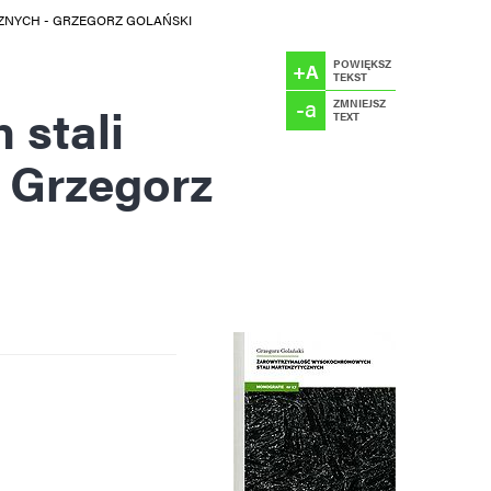
NYCH - GRZEGORZ GOLAŃSKI
POWIĘKSZ
+A
TEKST
-a
stali
ZMNIEJSZ
TEXT
 Grzegorz