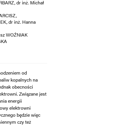
ARBARZ, dr inż. Michał
MARCISZ,
EK, dr inż. Hanna
riusz WOŹNIAK
ŃSKA
chodzeniem od
 paliw kopalnych na
jednak obecności
ktrowni. Związane jest
nia energii
dowy elektrowni
ycznego będzie więc
iennym czy też