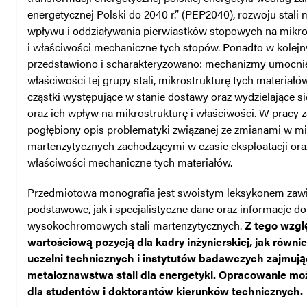
energetycznej Polski do 2040 r.” (PEP2040), rozwoju stali
wpływu i oddziaływania pierwiastków stopowych na mikro
i właściwości mechaniczne tych stopów. Ponadto w kolejn
przedstawiono i scharakteryzowano: mechanizmy umocni
właściwości tej grupy stali, mikrostrukturę tych materiałó
cząstki występujące w stanie dostawy oraz wydzielające si
oraz ich wpływ na mikrostrukturę i właściwości. W pracy 
pogłębiony opis problematyki związanej ze zmianami w mik
martenzytycznych zachodzącymi w czasie eksploatacji ora
właściwości mechaniczne tych materiałów.
Przedmiotowa monografia jest swoistym leksykonem zaw
podstawowe, jak i specjalistyczne dane oraz informacje d
wysokochromowych stali martenzytycznych.
Z tego wzglę
wartościową pozycją dla kadry inżynierskiej, jak równ
uczelni technicznych i instytutów badawczych zajmują
metaloznawstwa stali dla energetyki. Opracowanie m
dla studentów i doktorantów kierunków technicznych.