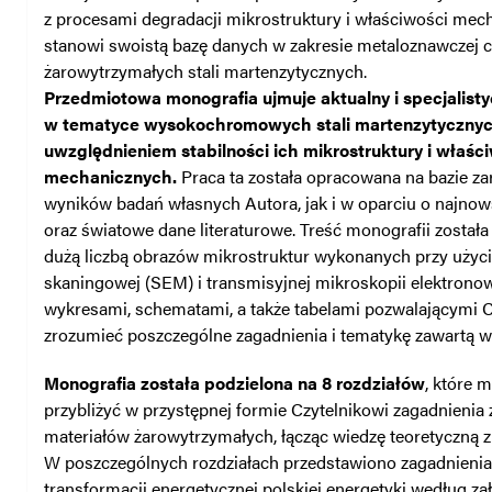
z procesami degradacji mikrostruktury i właściwości mec
stanowi swoistą bazę danych w zakresie metaloznawczej c
żarowytrzymałych stali martenzytycznych.
Przedmiotowa monografia ujmuje aktualny i specjalist
w tematyce wysokochromowych stali martenzytycznyc
uwzględnieniem stabilności ich mikrostruktury i właśc
mechanicznych.
Praca ta została opracowana na bazie z
wyników badań własnych Autora, jak i w oparciu o najnows
oraz światowe dane literaturowe. Treść monografii została
dużą liczbą obrazów mikrostruktur wykonanych przy użyci
skaningowej (SEM) i transmisyjnej mikroskopii elektronow
wykresami, schematami, a także tabelami pozwalającymi Cz
zrozumieć poszczególne zagadnienia i tematykę zawartą w
Monografia została podzielona na 8 rozdziałów
, które 
przybliżyć w przystępnej formie Czytelnikowi zagadnienia 
materiałów żarowytrzymałych, łącząc wiedzę teoretyczną z 
W poszczególnych rozdziałach przedstawiono zagadnienia
transformacji energetycznej polskiej energetyki według zał