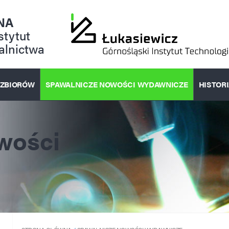
NA
stytut
alnictwa
 ZBIORÓW
SPAWALNICZE NOWOŚCI WYDAWNICZE
HISTOR
wości