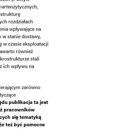
 martenzytycznych,
strukturę
ych rozdziałach
enia wpływające na
w w stanie dostawy,
ę w czasie eksploatacji
zawarto również
rostrukturze stali
z ich wpływu na
ierającym zarówno
otyczące
du publikacja ta jest
ież pracowników
cych się tematyką
oże też być pomocne