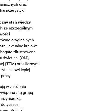
hanicznych oraz
harakterystyki
yczny stan wiedzy
h ze szczególnym
iwości
arówno oryginalnych
ze i aktualne krajowe
 bogato zilustrowana
u świetlnej (OM),
ej (TEM) oraz licznymi
ytelnikowi lepiej
 pracy.
mają w założeniu
związane z tą grupą
inżynierską.
 dotyczące
ożeń „Polityki