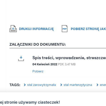
DRUKUJ INFORMACJĘ
POBIERZ STRONĘ JAK
ZAŁĄCZNIKI DO DOKUMENTU:
Spis treści, wprowadzenie, streszcze
04 Kwiecień 2022
PDF
, 3.47 MB
Pobierz
TAGS:
stal żarowytrzymała
stal martenzytyczna
ene
tej stronie używamy ciasteczek!